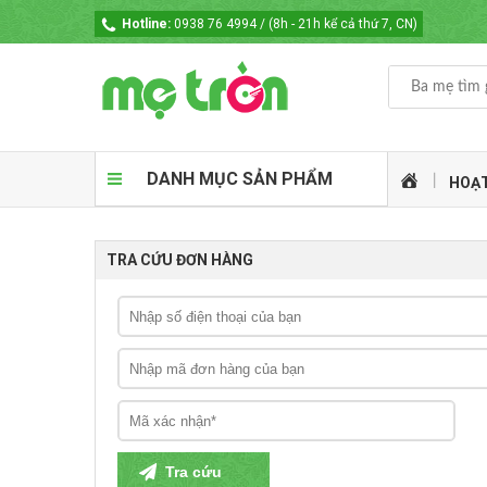
Hotline:
0938 76 4994 / (8h - 21h kể cả thứ 7, CN)
DANH MỤC SẢN PHẨM
HOẠT
TRA CỨU ĐƠN HÀNG