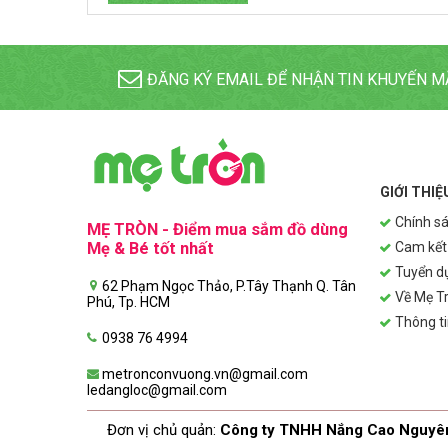
ĐĂNG KÝ EMAIL ĐỂ NHẬN TIN KHUYẾN M
GIỚI THIỆ
Chính sá
MẸ TRÒN - Điểm mua sắm đồ dùng
Mẹ & Bé tốt nhất
Cam kết
Tuyển d
62 Phạm Ngọc Thảo, P.Tây Thạnh Q. Tân
Về Mẹ T
Phú, Tp. HCM
Thông ti
0938 76 4994
metronconvuong.vn@gmail.com
ledangloc@gmail.com
Đơn vị chủ quản:
Công ty TNHH Nắng Cao Nguyê