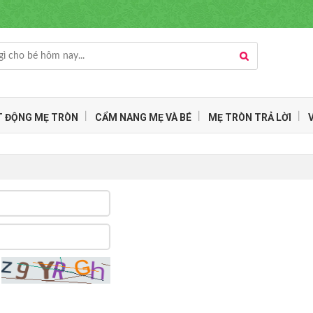
 ĐỘNG MẸ TRÒN
CẨM NANG MẸ VÀ BÉ
MẸ TRÒN TRẢ LỜI