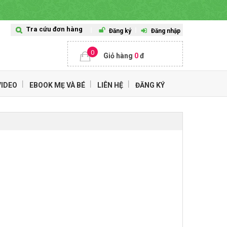
Tra cứu đơn hàng
Đăng ký
Đăng nhập
0
Giỏ hàng
0
đ
VIDEO
EBOOK MẸ VÀ BÉ
LIÊN HỆ
ĐĂNG KÝ